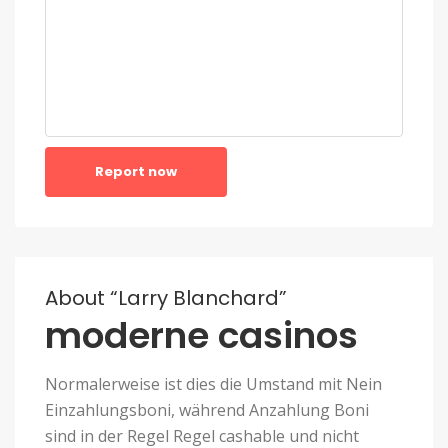
Report now
About “Larry Blanchard”
moderne casinos
Normalerweise ist dies die Umstand mit Nein
Einzahlungsboni, während Anzahlung Boni
sind in der Regel Regel cashable und nicht