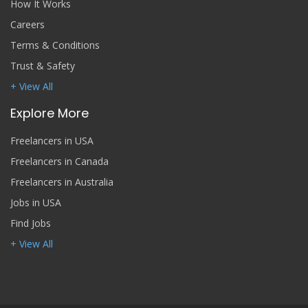
How It Works
Careers
Terms & Conditions
Trust & Safety
+ View All
Explore More
Freelancers in USA
Freelancers in Canada
Freelancers in Australia
Jobs in USA
Find Jobs
+ View All