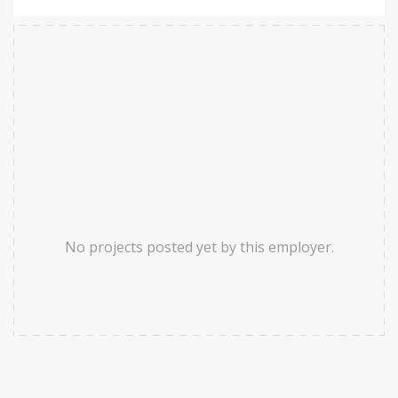
No projects posted yet by this employer.