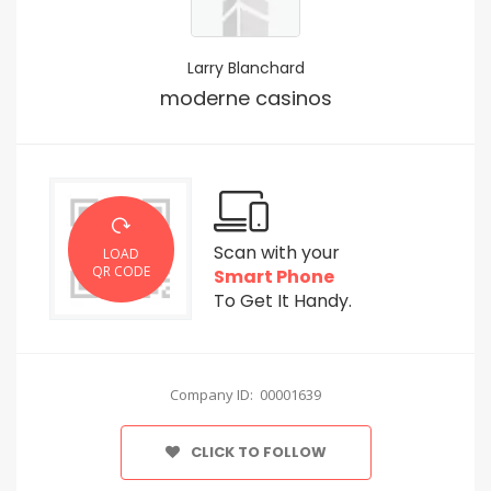
Larry Blanchard
moderne casinos
Scan with your
LOAD
QR CODE
Smart Phone
To Get It Handy.
Company ID: 00001639
CLICK TO FOLLOW